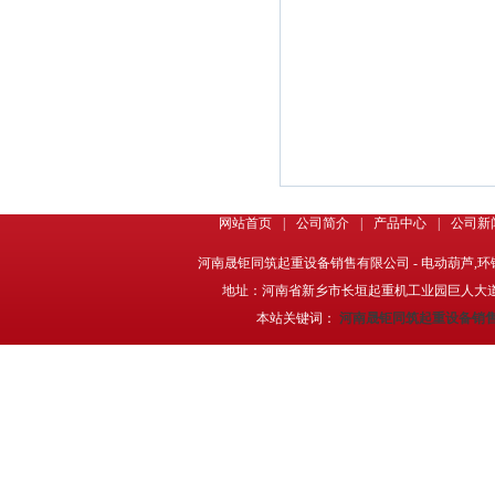
网站首页
|
公司简介
|
产品中心
|
公司新
河南晟钜同筑起重设备销售有限公司 - 电动葫芦,
地址：河南省新乡市长垣起重机工业园巨人大道 - 
本站关键词：
河南晟钜同筑起重设备销